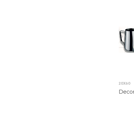
20X60
Decor