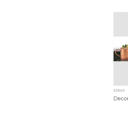
20X60
Decor