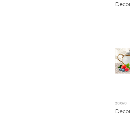
Decor
20X60
Decor