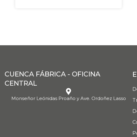
CUENCA FÁBRICA - OFICINA
E
CENTRAL
D
Monseñor Leónidas Proaño y Ave. Ordoñez Lasso
T
D
C
P