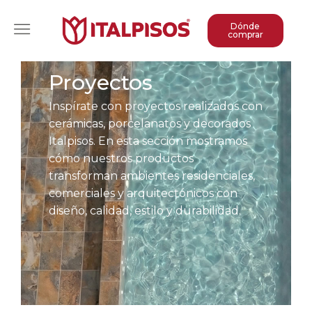
Dónde
comprar
Proyectos
Inspírate con proyectos realizados con
cerámicas, porcelanatos y decorados
Italpisos. En esta sección mostramos
cómo nuestros productos
transforman ambientes residenciales,
comerciales y arquitectónicos con
diseño, calidad, estilo y durabilidad.