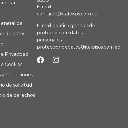
8390
omprar
E-mail:
o
contacto@italpisos.com.ec
general de
E-mail política general de
protección de datos
ón de datos
personales:
es
protecciondedatos@italpisos.com.ec
de Privacidad
de Cookies
 y Condiciones
io de solicitud
icio de derechos