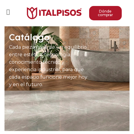
Dónde
comprar
Catálogo
Cada pieza nace de un equilibrio
entre estética, tecnología,
conocimiento técnico y
experiencia industrial, para que
cada espacio funcione mejor hoy
y en el futuro.