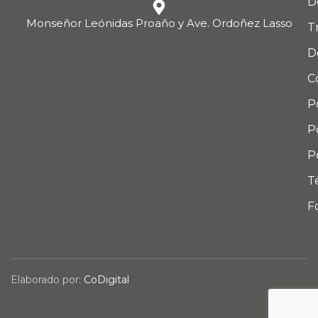
D
Monseñor Leónidas Proaño y Ave. Ordoñez Lasso
T
D
C
P
P
P
T
F
Elaborado por:
CoDigital