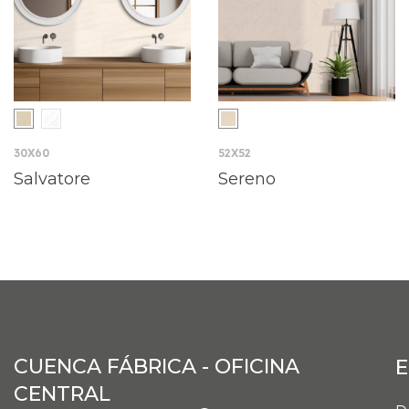
30X60
52X52
Salvatore
Sereno
CUENCA FÁBRICA - OFICINA
E
CENTRAL