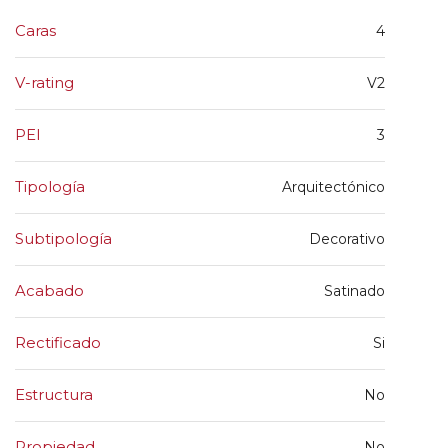
Caras
4
V-rating
V2
PEI
3
Tipología
Arquitectónico
Subtipología
Decorativo
Acabado
Satinado
Rectificado
Si
Estructura
No
Propiedad
No