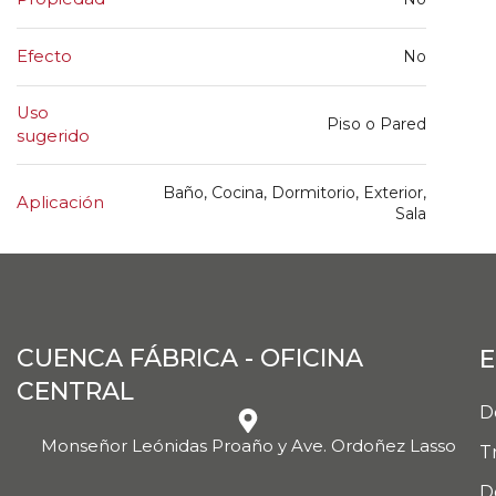
Efecto
No
Uso
Piso o Pared
sugerido
Baño, Cocina, Dormitorio, Exterior,
Aplicación
Sala
CUENCA FÁBRICA - OFICINA
E
CENTRAL
D
Monseñor Leónidas Proaño y Ave. Ordoñez Lasso
T
D