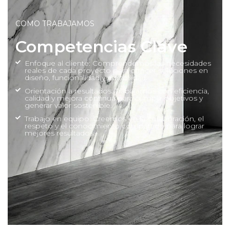
COMO TRABAJAMOS
Competencias Clave
Enfoque al cliente: Comprendemos las necesidades
reales de cada proyecto para ofrecer soluciones en
diseño, funcionalidad y durabilidad.
Orientación a resultados: Trabajamos con eficiencia,
calidad y mejora continua para cumplir objetivos y
generar valor sostenible.
Trabajo en equipo: Creemos en la colaboración, el
respeto y el conocimiento compartido para lograr
mejores resultados.