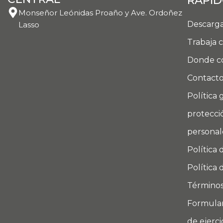
RÁPI
Monseñor Leónidas Proaño y Ave. Ordoñez
Descarga
Lasso
Trabaja 
Donde c
Contact
Política 
protecci
personal
Política 
Política 
Términos
Formular
de ejerc