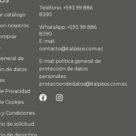
DOS
Teléfono: +593 99 886
8390
r catálogo
con nosotros
WhatsApp: +593 99 886
8390
omprar
E-mail:
o
contacto@italpisos.com.ec
general de
E-mail política general de
protección de datos
ón de datos
personales:
es
protecciondedatos@italpisos.com.ec
de Privacidad
de Cookies
 y Condiciones
io de solicitud
icio de derechos