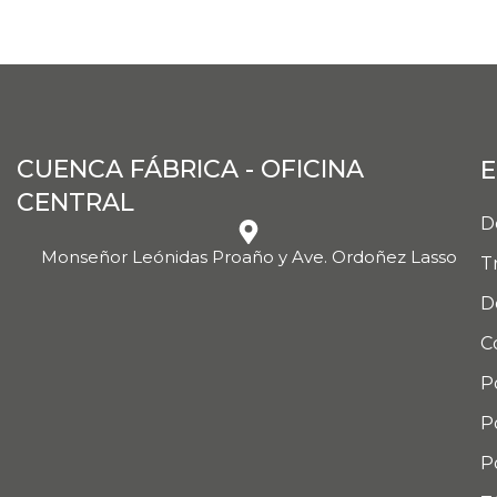
CUENCA FÁBRICA - OFICINA
E
CENTRAL
D
Monseñor Leónidas Proaño y Ave. Ordoñez Lasso
T
D
C
P
P
P