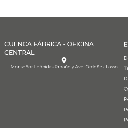
CUENCA FÁBRICA - OFICINA
E
CENTRAL
D
Monseñor Leónidas Proaño y Ave. Ordoñez Lasso
T
D
C
P
P
P