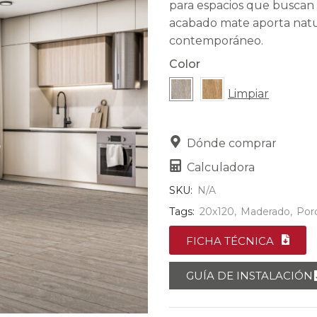
para espacios que buscan 
acabado mate aporta natur
contemporáneo.
Color
Limpiar
Dónde comprar
Calculadora
SKU:
N/A
Tags:
20x120
,
Maderado
,
Por
FICHA TÉCNICA
GUÍA DE INSTALACIÓN