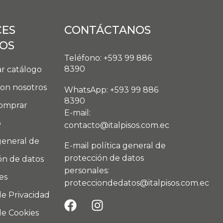
CES
CONTÁCTANOS
DOS
Teléfono: +593 99 886
8390
r catálogo
con nosotros
WhatsApp: +593 99 886
8390
omprar
E-mail:
o
contacto@italpisos.com.ec
general de
E-mail política general de
protección de datos
ón de datos
personales:
es
protecciondedatos@italpisos.com.ec
de Privacidad
de Cookies