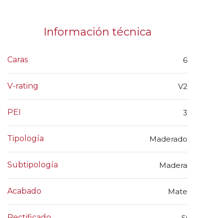
Información técnica
Caras
6
V-rating
V2
PEI
3
Tipología
Maderado
Subtipología
Madera
Acabado
Mate
Rectificado
Si