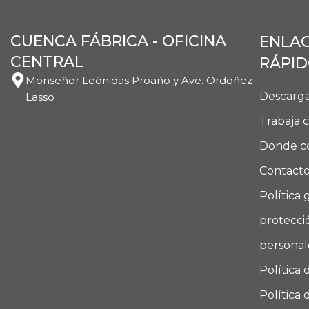
CUENCA FÁBRICA - OFICINA
ENLA
CENTRAL
RÁPI
Monseñor Leónidas Proaño y Ave. Ordoñez
Descarga
Lasso
Trabaja 
Donde c
Contact
Política 
protecci
personal
Política 
Política 