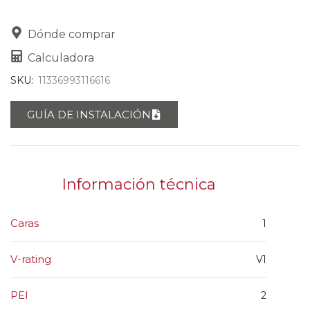
Dónde comprar
Calculadora
SKU:
11336993116616
GUÍA DE INSTALACIÓN
Información técnica
Caras
1
V-rating
V1
PEI
2