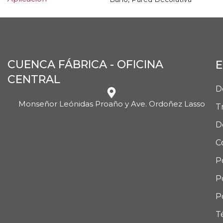
CUENCA FÁBRICA - OFICINA
E
CENTRAL
D
Monseñor Leónidas Proaño y Ave. Ordoñez Lasso
T
D
C
P
P
P
T