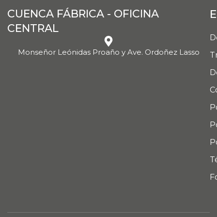
CUENCA FÁBRICA - OFICINA
E
CENTRAL
D
Monseñor Leónidas Proaño y Ave. Ordoñez Lasso
T
D
C
P
P
P
T
F