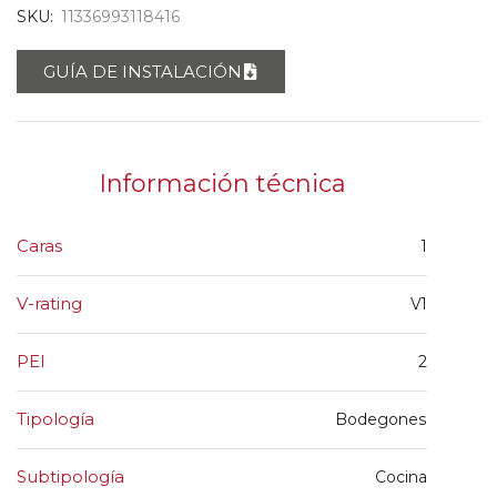
SKU:
11336993118416
GUÍA DE INSTALACIÓN
Información técnica
Caras
1
V-rating
V1
PEI
2
Tipología
Bodegones
Subtipología
Cocina