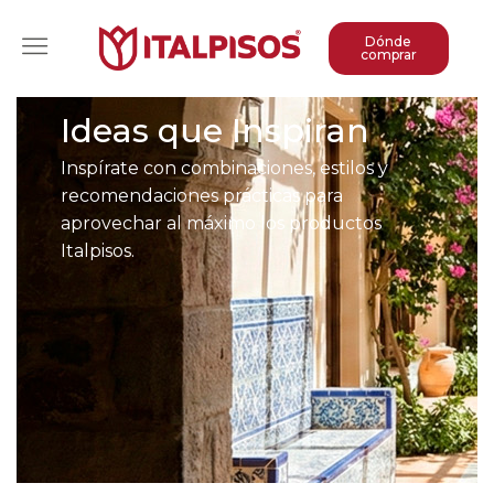
Dónde
comprar
Ideas que Inspiran
Inspírate con combinaciones, estilos y
recomendaciones prácticas para
aprovechar al máximo los productos
Italpisos.