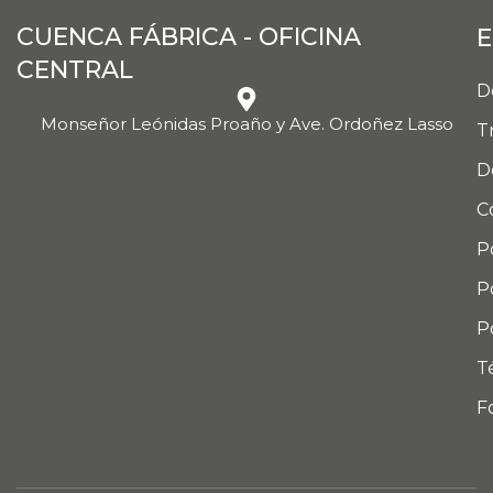
CUENCA FÁBRICA - OFICINA
E
CENTRAL
D
Monseñor Leónidas Proaño y Ave. Ordoñez Lasso
T
D
C
P
P
P
T
F