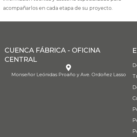
acompañarlos en cada etapa de su proyecto.
CUENCA FÁBRICA - OFICINA
E
CENTRAL
D
Monseñor Leónidas Proaño y Ave. Ordoñez Lasso
T
D
C
P
P
P