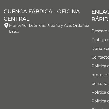
CUENCA FÁBRICA - OFICINA
ENLA
CENTRAL
RÁPI
Monseñor Leónidas Proaño y Ave. Ordoñez
Descarga
Lasso
Trabaja 
Donde c
Contact
Política 
protecci
personal
Política 
Política 