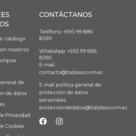
CES
CONTÁCTANOS
DOS
Teléfono: +593 99 886
8390
r catálogo
con nosotros
WhatsApp: +593 99 886
8390
omprar
E-mail:
o
contacto@italpisos.com.ec
general de
E-mail política general de
protección de datos
ón de datos
personales:
es
protecciondedatos@italpisos.com.ec
de Privacidad
de Cookies