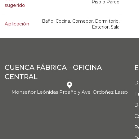
Piso o Pared
sugerido
Baño, Cocina, Comedor, Dormitorio,
Aplicación
Exterior, Sala
CUENCA FÁBRICA - OFICINA
E
CENTRAL
D
Monseñor Leónidas Proaño y Ave. Ordoñez Lasso
T
D
C
P
P