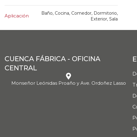
Baño, Cocina, Comedor, Dormitorio,
Aplicación
Exterior, Sala
CUENCA FÁBRICA - OFICINA
E
CENTRAL
D
Monseñor Leónidas Proaño y Ave. Ordoñez Lasso
T
D
C
P
P