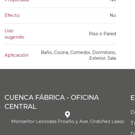
Efecto
No
Uso
Piso o Pared
sugerido
Baño, Cocina, Comedor, Dormitorio,
Aplicación
Exterior, Sala
CUENCA FÁBRICA - OFICINA
E
CENTRAL
D
Monseñor Leónidas Proaño y Ave. Ordoñez Lasso
T
D