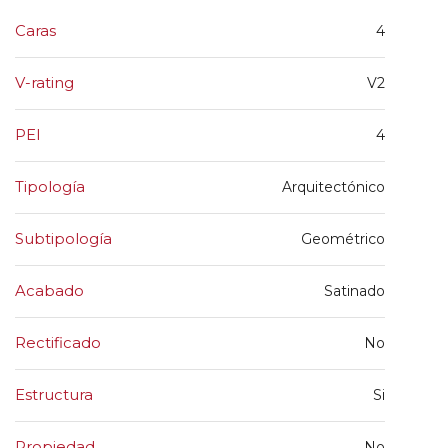
Caras
4
V-rating
V2
PEI
4
Tipología
Arquitectónico
Subtipología
Geométrico
Acabado
Satinado
Rectificado
No
Estructura
Si
Propiedad
No