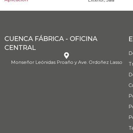
Exterior, Sala
CUENCA FÁBRICA - OFICINA
E
CENTRAL
D
Monseñor Leónidas Proaño y Ave. Ordoñez Lasso
T
D
C
P
P
P
T