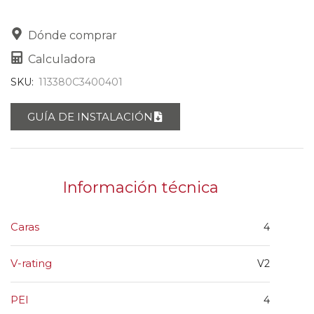
Dónde comprar
Calculadora
SKU:
113380C3400401
GUÍA DE INSTALACIÓN
Información técnica
Caras
4
V-rating
V2
PEI
4