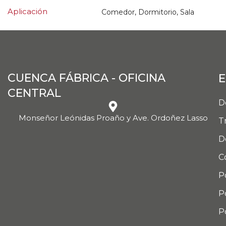
Aplicación
Comedor, Dormitorio, Sala
CUENCA FÁBRICA - OFICINA
E
CENTRAL
D
Monseñor Leónidas Proaño y Ave. Ordoñez Lasso
T
D
C
P
P
P