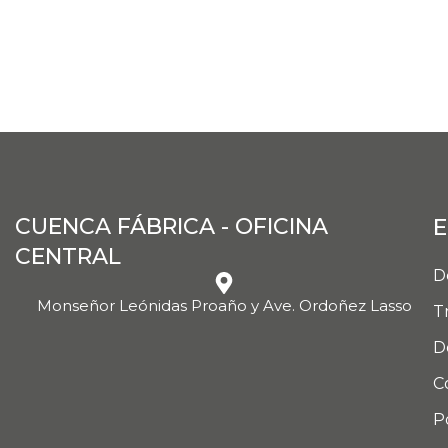
CUENCA FÁBRICA - OFICINA
E
CENTRAL
D
Monseñor Leónidas Proaño y Ave. Ordoñez Lasso
T
D
C
P