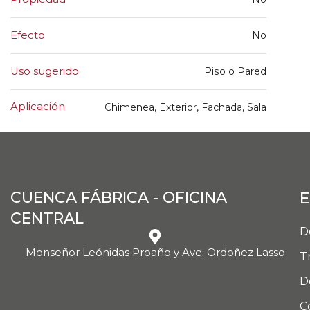
Efecto
No
Uso sugerido
Piso o Pared
Aplicación
Chimenea, Exterior, Fachada, Sala
CUENCA FÁBRICA - OFICINA
E
CENTRAL
D
Monseñor Leónidas Proaño y Ave. Ordoñez Lasso
T
D
C