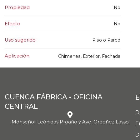
Propiedad
No
Efecto
No
Uso sugerido
Piso o Pared
Aplicación
Chimenea, Exterior, Fachada
CUENCA FÁBRICA - OFICINA
E
CENTRAL
D
Monseñor Leónidas Proaño y Ave. Ordoñez Lasso
T
D