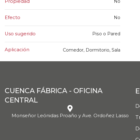
Propiedad
No
Efecto
No
Uso sugerido
Piso o Pared
Aplicación
Comedor, Dormitorio, Sala
CUENCA FÁBRICA - OFICINA
E
CENTRAL
D
Monseñor Leónidas Proaño y Ave. Ordoñez Lasso
T
D
C