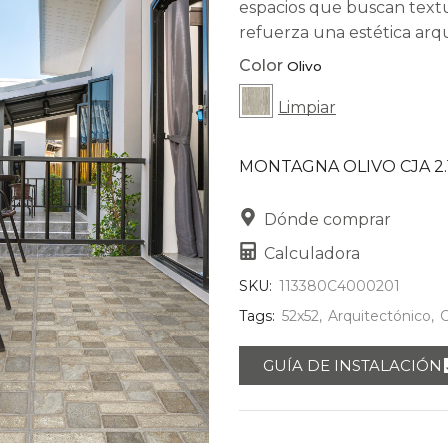
espacios que buscan textu
refuerza una estética arq
Color
Limpiar
MONTAGNA OLIVO CJA 2.
Dónde comprar
Calculadora
SKU:
113380C4000201
Tags:
52x52
,
Arquitectónico
,
GUÍA DE INSTALACIÓN