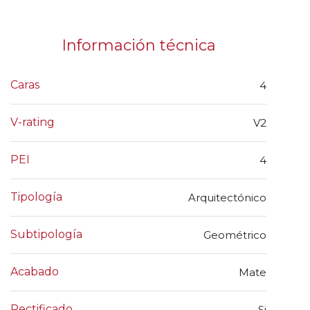
Información técnica
Caras
4
V-rating
V2
PEI
4
Tipología
Arquitectónico
Subtipología
Geométrico
Acabado
Mate
Rectificado
Si