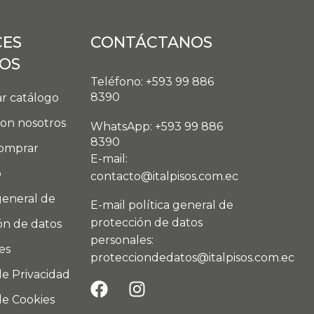
CES
CONTÁCTANOS
DOS
Teléfono: +593 99 886
8390
r catálogo
con nosotros
WhatsApp: +593 99 886
8390
omprar
E-mail:
o
contacto@italpisos.com.ec
general de
E-mail política general de
protección de datos
ón de datos
personales:
es
protecciondedatos@italpisos.com.ec
de Privacidad
de Cookies