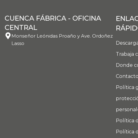
CUENCA FÁBRICA - OFICINA
ENLA
CENTRAL
RÁPI
Monseñor Leónidas Proaño y Ave. Ordoñez
Descarga
Lasso
Trabaja 
Donde c
Contact
Política 
protecci
personal
Política 
Política 