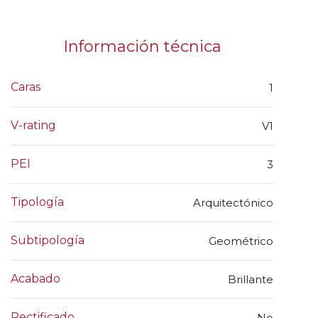
Información técnica
Caras
1
V-rating
V1
PEI
3
Tipología
Arquitectónico
Subtipología
Geométrico
Acabado
Brillante
Rectificado
No