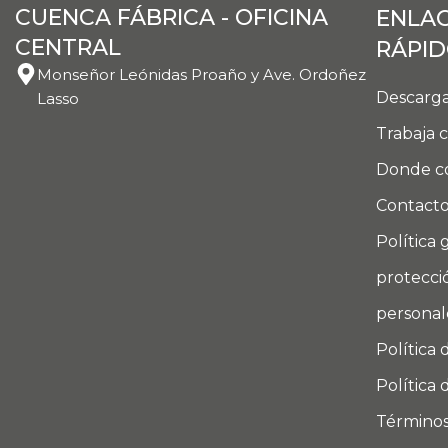
CUENCA FÁBRICA - OFICINA
ENLA
CENTRAL
RÁPI
Monseñor Leónidas Proaño y Ave. Ordoñez
Descarga
Lasso
Trabaja 
Donde c
Contact
Política 
protecci
personal
Política 
Política 
Términos