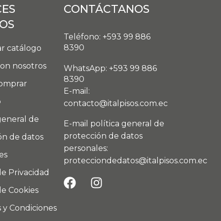
CES
CONTÁCTANOS
DOS
Teléfono: +593 99 886
8390
r catálogo
con nosotros
WhatsApp: +593 99 886
8390
omprar
E-mail:
o
contacto@italpisos.com.ec
general de
E-mail política general de
protección de datos
ón de datos
personales:
es
protecciondedatos@italpisos.com.ec
de Privacidad
de Cookies
 y Condiciones