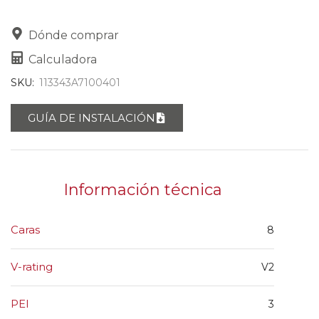
Dónde comprar
Calculadora
SKU:
113343A7100401
GUÍA DE INSTALACIÓN
Información técnica
Caras
8
V-rating
V2
PEI
3