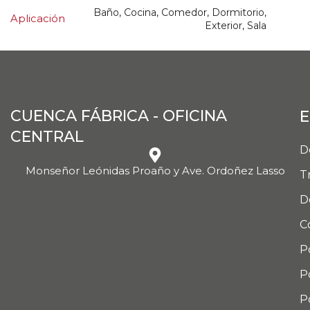
Baño, Cocina, Comedor, Dormitorio,
Aplicación
Exterior, Sala
CUENCA FÁBRICA - OFICINA
E
CENTRAL
D
Monseñor Leónidas Proaño y Ave. Ordoñez Lasso
T
D
C
P
P
P