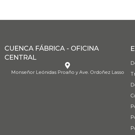
CUENCA FÁBRICA - OFICINA
E
CENTRAL
D
Monseñor Leónidas Proaño y Ave. Ordoñez Lasso
T
D
C
P
P
P