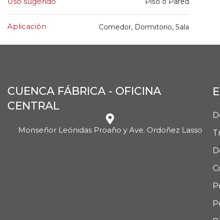
Uso sugerido
Piso o Pared
Aplicación
Comedor, Dormitorio, Sala
CUENCA FÁBRICA - OFICINA
E
CENTRAL
D
Monseñor Leónidas Proaño y Ave. Ordoñez Lasso
T
D
C
P
P