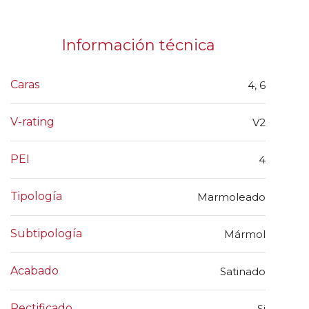
Información técnica
Caras
4, 6
V-rating
V2
PEI
4
Tipología
Marmoleado
Subtipología
Mármol
Acabado
Satinado
Rectificado
Si