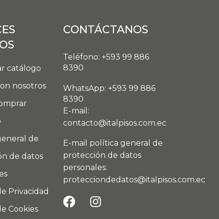
CES
CONTÁCTANOS
DOS
Teléfono: +593 99 886
8390
r catálogo
con nosotros
WhatsApp: +593 99 886
8390
omprar
E-mail:
o
contacto@italpisos.com.ec
general de
E-mail política general de
protección de datos
ón de datos
personales:
es
protecciondedatos@italpisos.com.ec
de Privacidad
de Cookies