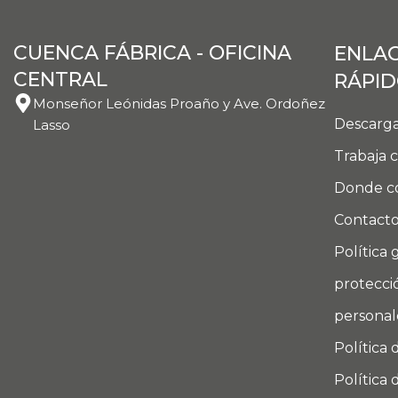
CUENCA FÁBRICA - OFICINA
ENLA
CENTRAL
RÁPI
Monseñor Leónidas Proaño y Ave. Ordoñez
Descarga
Lasso
Trabaja 
Donde c
Contact
Política 
protecci
personal
Política 
Política 