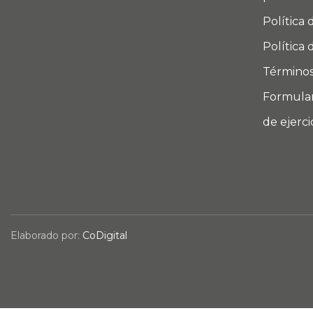
Política 
Política 
Términos
Formular
de ejerc
Elaborado por:
CoDigital