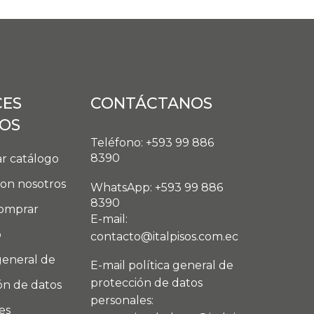
CES
CONTÁCTANOS
DOS
Teléfono: +593 99 886
8390
r catálogo
con nosotros
WhatsApp: +593 99 886
8390
omprar
E-mail:
o
contacto@italpisos.com.ec
general de
E-mail política general de
protección de datos
ón de datos
personales:
es