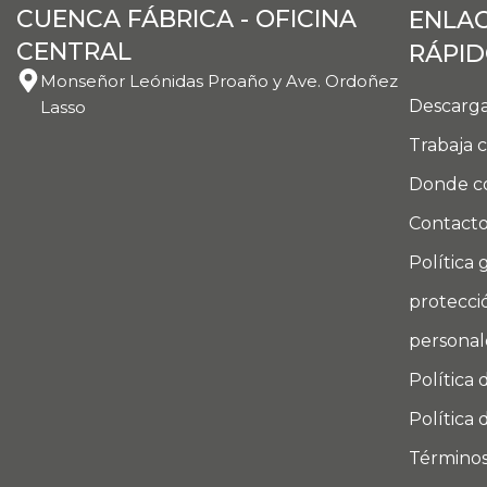
CUENCA FÁBRICA - OFICINA
ENLA
CENTRAL
RÁPI
Monseñor Leónidas Proaño y Ave. Ordoñez
Descarga
Lasso
Trabaja 
Donde c
Contact
Política 
protecci
personal
Política 
Política 
Términos