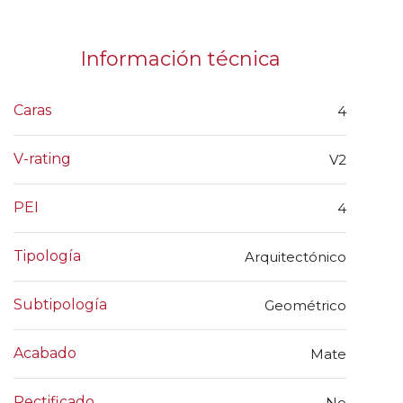
Información técnica
Caras
4
V-rating
V2
PEI
4
Tipología
Arquitectónico
Subtipología
Geométrico
Acabado
Mate
Rectificado
No