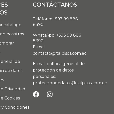
CES
CONTÁCTANOS
DOS
Teléfono: +593 99 886
8390
r catálogo
con nosotros
WhatsApp: +593 99 886
8390
omprar
E-mail:
o
contacto@italpisos.com.ec
general de
E-mail política general de
protección de datos
ón de datos
personales:
es
protecciondedatos@italpisos.com.ec
de Privacidad
de Cookies
 y Condiciones