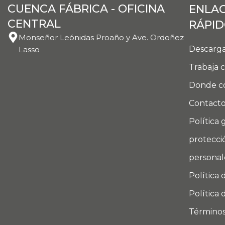
CUENCA FÁBRICA - OFICINA
ENLA
CENTRAL
RÁPI
Monseñor Leónidas Proaño y Ave. Ordoñez
Descarga
Lasso
Trabaja 
Donde c
Contact
Política 
protecci
personal
Política 
Política 
Términos