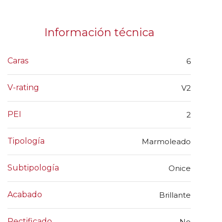
Información técnica
Caras
6
V-rating
V2
PEI
2
Tipología
Marmoleado
Subtipología
Onice
Acabado
Brillante
Rectificado
No