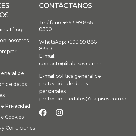
CES
CONTÁCTANOS
DOS
Teléfono: +593 99 886
8390
r catálogo
con nosotros
WhatsApp: +593 99 886
8390
omprar
E-mail:
o
contacto@italpisos.com.ec
general de
E-mail política general de
protección de datos
ón de datos
personales:
es
protecciondedatos@italpisos.com.ec
de Privacidad
de Cookies
 y Condiciones