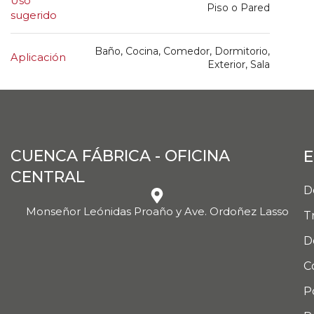
Uso
Piso o Pared
sugerido
Baño, Cocina, Comedor, Dormitorio,
Aplicación
Exterior, Sala
CUENCA FÁBRICA - OFICINA
E
CENTRAL
D
Monseñor Leónidas Proaño y Ave. Ordoñez Lasso
T
D
C
P