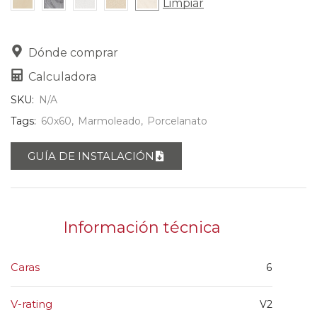
Limpiar
Dónde comprar
Calculadora
SKU:
N/A
Tags:
60x60
,
Marmoleado
,
Porcelanato
GUÍA DE INSTALACIÓN
Información técnica
Caras
6
V-rating
V2