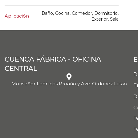
Baño, Cocina, Comedor, Dormitorio,
Aplicación
Exterior, Sala
CUENCA FÁBRICA - OFICINA
E
CENTRAL
D
Monseñor Leónidas Proaño y Ave. Ordoñez Lasso
T
D
C
P
P