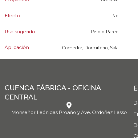
Efecto
No
Uso sugerido
Piso o Pared
Aplicación
Comedor, Dormitorio, Sala
CUENCA FÁBRICA - OFICINA
E
CENTRAL
D
Monseñor Leónidas Proaño y Ave. Ordoñez Lasso
T
D
C