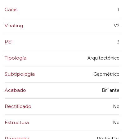
Caras
1
V-rating
V2
PEI
3
Tipología
Arquitectónico
Subtipología
Geométrico
Acabado
Brillante
Rectificado
No
Estructura
No
Propiedad
Protectiva