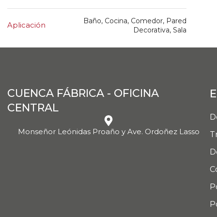
Baño, Cocina, Comedor, Pared
Aplicación
Decorativa, Sala
CUENCA FÁBRICA - OFICINA
E
CENTRAL
D
Monseñor Leónidas Proaño y Ave. Ordoñez Lasso
T
D
C
P
P