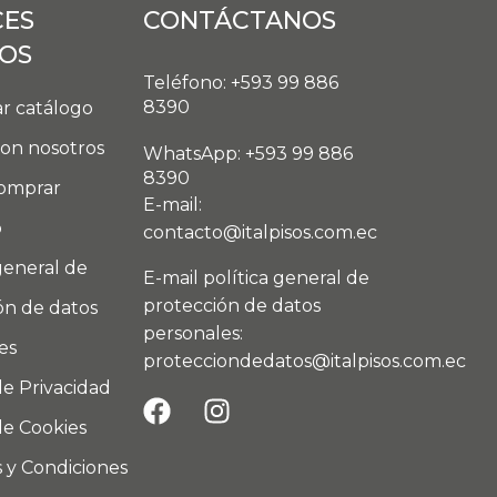
CES
CONTÁCTANOS
DOS
Teléfono: +593 99 886
8390
r catálogo
con nosotros
WhatsApp: +593 99 886
8390
omprar
E-mail:
o
contacto@italpisos.com.ec
general de
E-mail política general de
protección de datos
ón de datos
personales:
es
protecciondedatos@italpisos.com.ec
de Privacidad
de Cookies
 y Condiciones