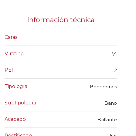
Información técnica
Caras
1
V-rating
V1
PEI
2
Tipología
Bodegones
Subtipología
Bano
Acabado
Brillante
Rectificado
No