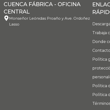
CUENCA FÁBRICA - OFICINA
ENLA
CENTRAL
RÁPI
Monseñor Leónidas Proaño y Ave. Ordoñez
Descarga
Lasso
Trabaja 
Donde c
Contact
Política 
protecci
personal
Política 
Política 
Términos