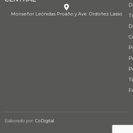
D
Monseñor Leónidas Proaño y Ave. Ordoñez Lasso
T
D
C
P
P
P
T
F
Elaborado por:
CoDigital