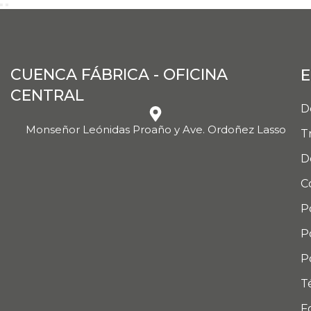
CUENCA FÁBRICA - OFICINA
E
CENTRAL
D
Monseñor Leónidas Proaño y Ave. Ordoñez Lasso
T
D
C
P
P
P
T
F