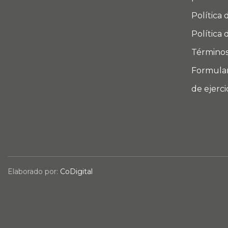
Política 
Política 
Términos
Formular
de ejerc
Elaborado por:
CoDigital