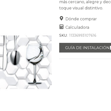
más cercano, alegre y de
toque visual distintivo.
Dónde comprar
Calculadora
SKU:
11336993107616
GUÍA DE INSTALACIÓN