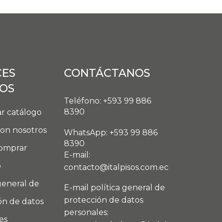
CES
CONTÁCTANOS
DOS
Teléfono: +593 99 886
8390
r catálogo
con nosotros
WhatsApp: +593 99 886
8390
omprar
E-mail:
o
contacto@italpisos.com.ec
general de
E-mail política general de
protección de datos
ón de datos
personales:
es