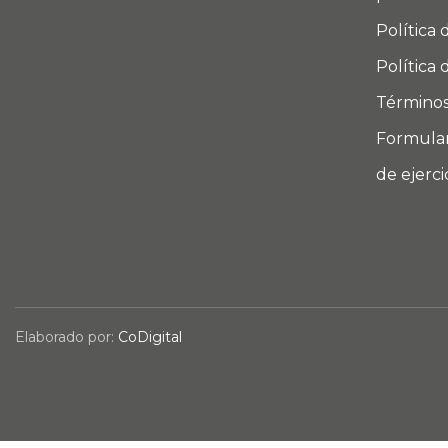
Política 
Política 
Términos
Formular
de ejerc
Elaborado por:
CoDigital