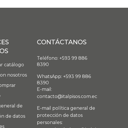
CES
CONTÁCTANOS
DOS
Teléfono: +593 99 886
8390
r catálogo
con nosotros
WhatsApp: +593 99 886
8390
omprar
E-mail:
o
contacto@italpisos.com.ec
general de
E-mail política general de
protección de datos
ón de datos
personales:
es