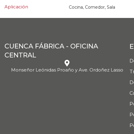
Aplicación
Cocina, Comedor, Sala
CUENCA FÁBRICA - OFICINA
E
CENTRAL
D
Monseñor Leónidas Proaño y Ave. Ordoñez Lasso
T
D
C
P
P
P