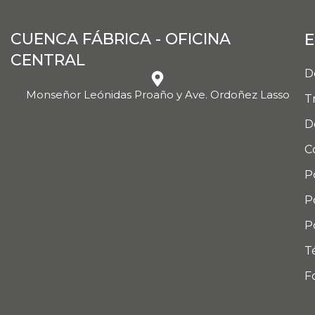
CUENCA FÁBRICA - OFICINA
E
CENTRAL
D
Monseñor Leónidas Proaño y Ave. Ordoñez Lasso
T
D
C
P
P
P
T
F