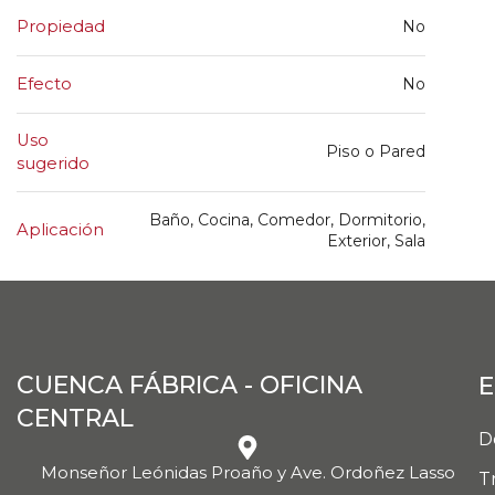
Propiedad
No
Efecto
No
Uso
Piso o Pared
sugerido
Baño, Cocina, Comedor, Dormitorio,
Aplicación
Exterior, Sala
CUENCA FÁBRICA - OFICINA
E
CENTRAL
D
Monseñor Leónidas Proaño y Ave. Ordoñez Lasso
T