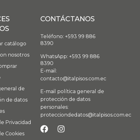
CES
CONTÁCTANOS
DOS
Teléfono: +593 99 886
8390
r catálogo
con nosotros
WhatsApp: +593 99 886
8390
omprar
E-mail:
o
contacto@italpisos.com.ec
general de
E-mail política general de
protección de datos
ón de datos
personales:
es
protecciondedatos@italpisos.com.ec
de Privacidad
de Cookies