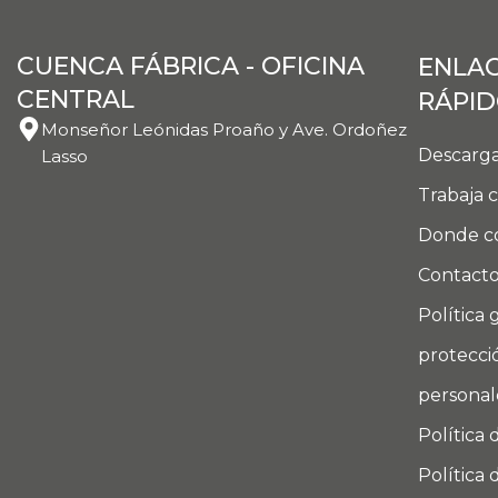
CUENCA FÁBRICA - OFICINA
ENLA
CENTRAL
RÁPI
Monseñor Leónidas Proaño y Ave. Ordoñez
Descarga
Lasso
Trabaja 
Donde c
Contact
Política 
protecci
personal
Política 
Política 