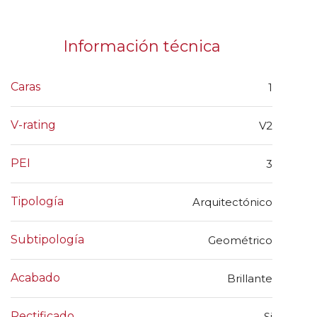
Información técnica
Caras
1
V-rating
V2
PEI
3
Tipología
Arquitectónico
Subtipología
Geométrico
Acabado
Brillante
Rectificado
Si