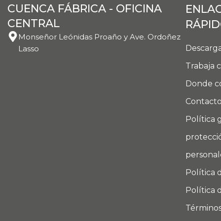
CUENCA FÁBRICA - OFICINA
ENLA
CENTRAL
RÁPI
Monseñor Leónidas Proaño y Ave. Ordoñez
Descarga
Lasso
Trabaja 
Donde c
Contact
Política 
protecci
personal
Política 
Política 
Términos