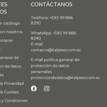
CES
CONTÁCTANOS
DOS
Teléfono: +593 99 886
8390
r catálogo
con nosotros
WhatsApp: +593 99 886
8390
omprar
E-mail:
o
contacto@italpisos.com.ec
general de
E-mail política general de
protección de datos
ón de datos
personales:
es
protecciondedatos@italpisos.com.ec
de Privacidad
de Cookies
 y Condiciones