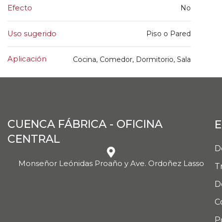
Efecto
No
Uso sugerido
Piso o Pared
Aplicación
Cocina, Comedor, Dormitorio, Sala
CUENCA FÁBRICA - OFICINA
E
CENTRAL
D
Monseñor Leónidas Proaño y Ave. Ordoñez Lasso
T
D
C
P