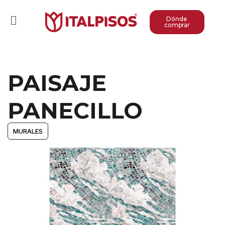
Dónde
comprar
PAISAJE
PANECILLO
MURALES