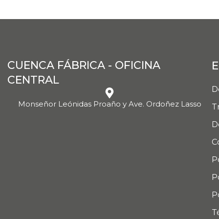
CUENCA FÁBRICA - OFICINA
E
CENTRAL
D
Monseñor Leónidas Proaño y Ave. Ordoñez Lasso
T
D
C
P
P
P
T