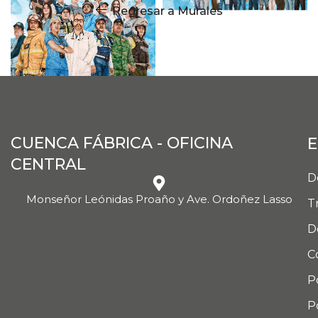
Regresar a Murales
CUENCA FÁBRICA - OFICINA
E
CENTRAL
D
Monseñor Leónidas Proaño y Ave. Ordoñez Lasso
T
D
C
P
P